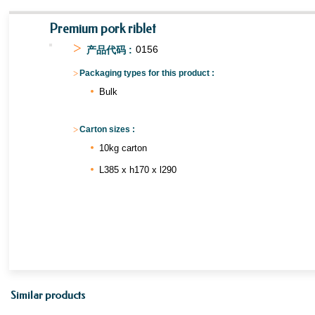
Premium pork riblet
>
0156
产品代码 :
>
Packaging types for this product :
Bulk
>
Carton sizes :
10kg carton
L385 x h170 x l290
Similar products