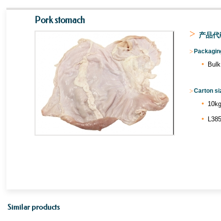
Pork stomach
>
产品代码
>
Packaging
Bulk
>
Carton si
10kg
L385
Similar products