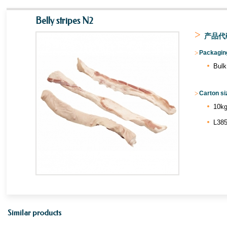
Belly stripes N2
>
产品代码
>
Packaging
Bulk
>
Carton si
10kg
L385
Similar products