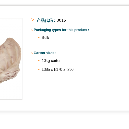
>
0015
产品代码 :
>
Packaging types for this product :
Bulk
>
Carton sizes :
10kg carton
L385 x h170 x l290