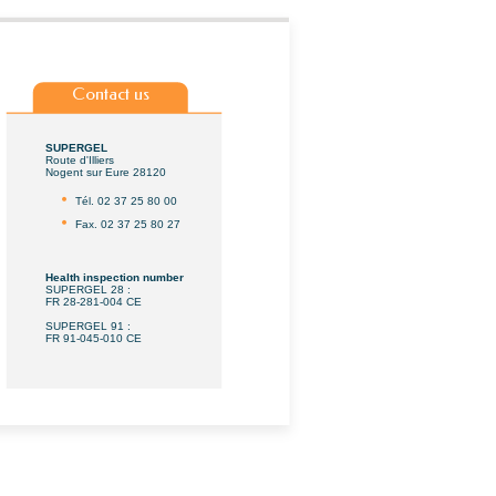
Contact us
SUPERGEL
Route d'Illiers
Nogent sur Eure 28120
Tél. 02 37 25 80 00
Fax. 02 37 25 80 27
Health inspection number
SUPERGEL 28 :
FR 28-281-004 CE
SUPERGEL 91 :
FR 91-045-010 CE