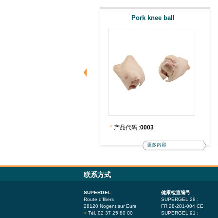
Pork front Feet standard
Pork knee ball
>
品代码 :
0058
产品代码 :
0003
更多内容
更多内容
联系方式
SUPERGEL
健康检查编号
Route d'Illiers
SUPERGEL 28 :
28120 Nogent sur Eure
FR 28-281-004 CE
>
Tél. 02 37 25 80 00
SUPERGEL 91 :