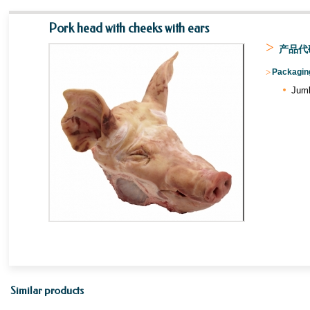
Pork head with cheeks with ears
>
产品代码
>
Packaging
Jum
Similar products