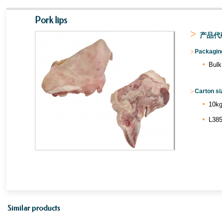
Pork lips
>
产品代码
>
Packaging
Bulk
>
Carton si
10kg
L385
Similar products