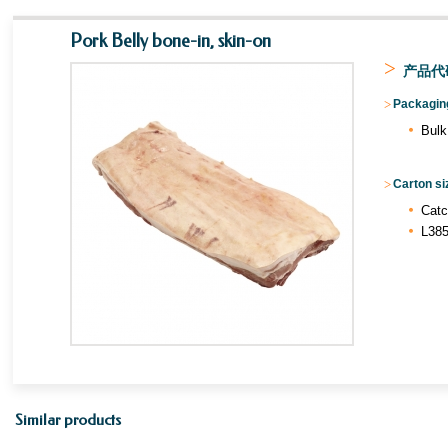
Pork Belly bone-in, skin-on
>
产品代码
>
Packaging
Bulk
>
Carton si
Catc
L385
Similar products