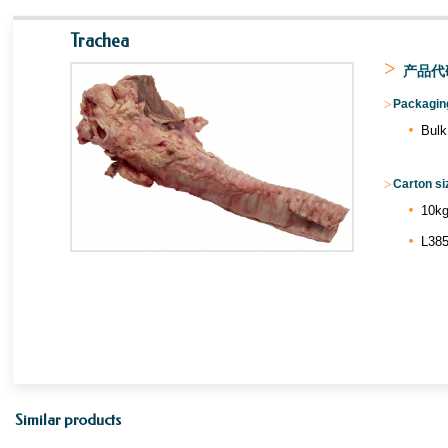
Trachea
>
产品代码
>
Packaging
Bulk
>
Carton si
10kg
L385
Similar products