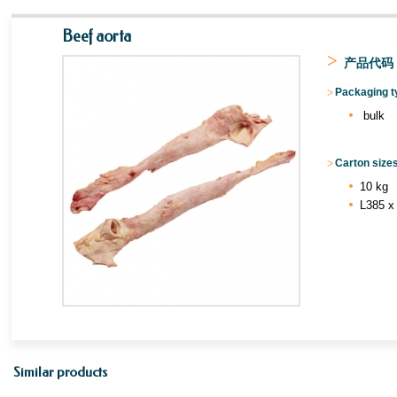
Beef aorta
>
产品代码 
>
Packaging ty
bulk
>
Carton sizes
10 kg
L385 x
Similar products