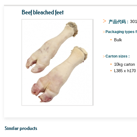
Beef bleached feet
>
30
产品代码 :
>
Packaging types fo
Bulk
>
Carton sizes :
10kg carton
L385 x h170 
Similar products