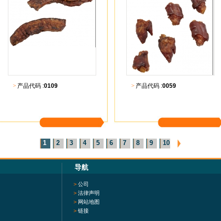
>
产品代码 :
0109
>
产品代码 :
0059
更多内容
更多内容
1
2
3
4
5
6
7
8
9
10
导航
>
公司
>
法律声明
>
网站地图
>
链接